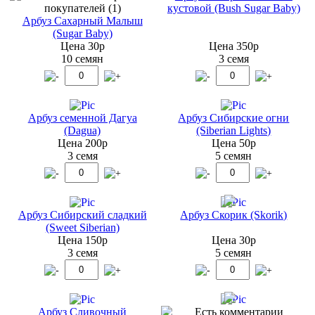
кустовой (Bush Sugar Baby)
Арбуз Сахарный Малыш
(Sugar Baby)
Цена 30р
Цена 350р
10 семян
3 семя
Арбуз семенной Дагуа
Арбуз Сибирские огни
(Dagua)
(Siberian Lights)
Цена 200р
Цена 50р
3 семя
5 семян
Арбуз Сибирский сладкий
Арбуз Скорик (Skorik)
(Sweet Siberian)
Цена 150р
Цена 30р
3 семя
5 семян
Арбуз Сливочный