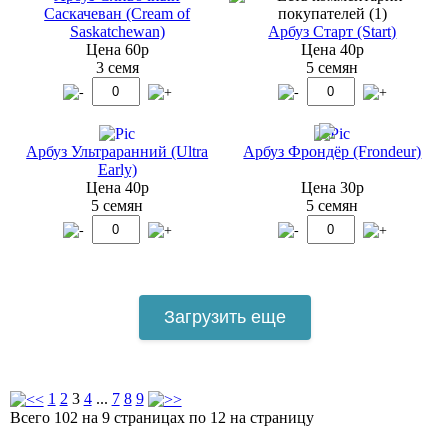
Саскачеван (Cream of
Saskatchewan)
Арбуз Старт (Start)
Цена 60р
Цена 40р
3 семя
5 семян
Арбуз Ультраранний (Ultra
Арбуз Фрондёр (Frondeur)
Early)
Цена 40р
Цена 30р
5 семян
5 семян
Загрузить еще
1
2
3
4
...
7
8
9
Всего 102 на 9 страницах по 12 на страницу