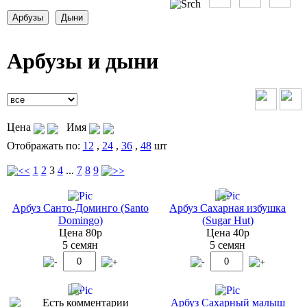
Арбузы и дыни
Цена
Имя
Отображать по:
12
,
24
,
36
,
48
шт
1
2
3
4
...
7
8
9
Арбуз Санто-Доминго (Santo
Арбуз Сахарная избушка
Domingo)
(Sugar Hut)
Цена 80р
Цена 40р
5 семян
5 семян
Арбуз Сахарный малыш