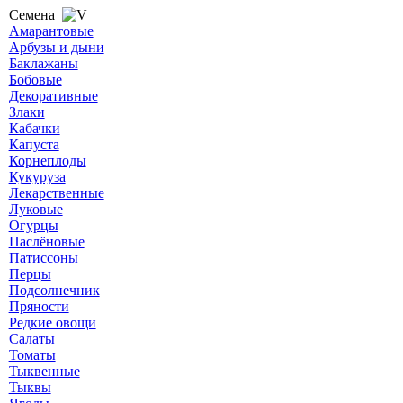
Семена
Амарантовые
Арбузы и дыни
Баклажаны
Бобовые
Декоративные
Злаки
Кабачки
Капуста
Корнеплоды
Кукуруза
Лекарственные
Луковые
Огурцы
Паслёновые
Патиссоны
Перцы
Подсолнечник
Пряности
Редкие овощи
Салаты
Томаты
Тыквенные
Тыквы