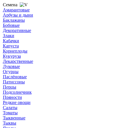
Семена
Амарантовые
Арбузы и дыни
Баклажаны
Бобовые
Декоративные
Злаки
Кабачки
Капуста
Корнеплоды
Кукуруза
Лекарственные
Луковые
Огурцы
Паслёновые
Патиссоны
Перцы
Подсолнечник
Пряности
Редкие овощи
Салаты
Томаты
Тыквенные
Тыквы