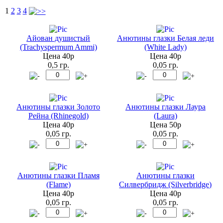
1
2
3
4
Айован душистый
Анютины глазки Белая леди
(Trachyspermum Ammi)
(White Lady)
Цена 40р
Цена 40р
0,5 гр.
0,05 гр.
Анютины глазки Золото
Анютины глазки Лаура
Рейна (Rhinegold)
(Laura)
Цена 40р
Цена 50р
0,05 гр.
0,05 гр.
Анютины глазки Пламя
Анютины глазки
(Flame)
Силвербридж (Silverbridge)
Цена 40р
Цена 40р
0,05 гр.
0,05 гр.