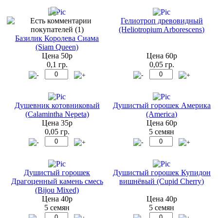
Гелиотроп древовидный
(Heliotropium Arborescens)
Базилик Королева Сиама
(Siam Queen)
Цена 50р
Цена 60р
0,1 гр.
0,05 гр.
Душевник котовниковый
Душистый горошек Америка
(Calamintha Nepeta)
(America)
Цена 35р
Цена 60р
0,05 гр.
5 семян
Душистый горошек
Душистый горошек Купидон
Драгоценный камень смесь
вишнёвый (Cupid Cherry)
(Bijou Mixed)
Цена 40р
Цена 40р
5 семян
5 семян