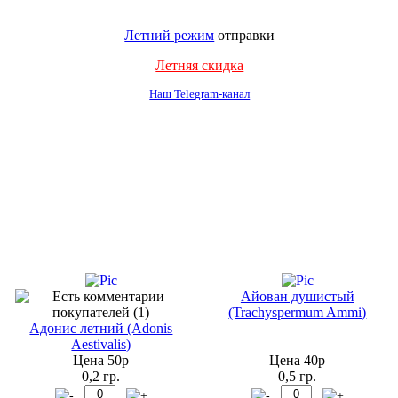
Летний режим
отправки
Летняя скидка
Наш Telegram-канал
Айован душистый
(Trachyspermum Ammi)
Адонис летний (Adonis
Aestivalis)
Цена 50р
Цена 40р
0,2 гр.
0,5 гр.