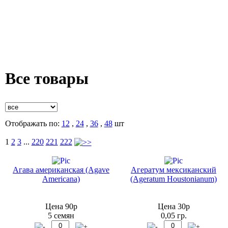
Все товары
Отображать по:
12
,
24
,
36
,
48
шт
1
2
3
...
220
221
222
Агава американская (Agave
Агератум мексиканский
Americana)
(Ageratum Houstonianum)
Цена 90р
Цена 30р
5 семян
0,05 гр.