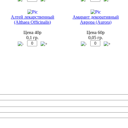
Алтей лекарственный
Амарант декоративный
(Althaea Officinalis)
Аврора (Aurora)
Цена 40р
Цена 60р
0,1 гр.
0,05 гр.