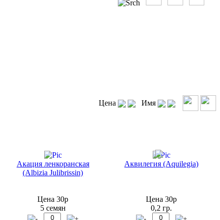
Цена
Имя
Акация ленкоранская
Аквилегия (Aquilegia)
(Albizia Julibrissin)
Цена 30р
Цена 30р
5 семян
0,2 гр.