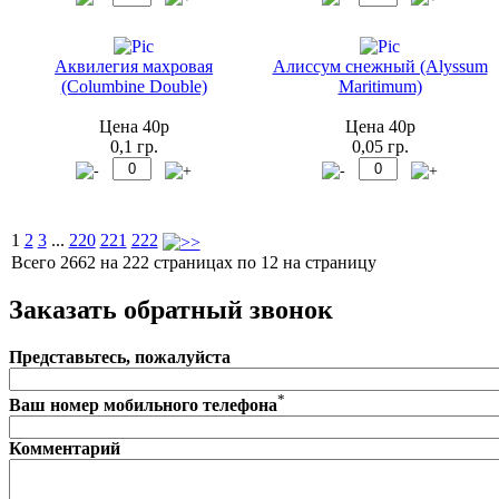
Аквилегия махровая
Алиссум снежный (Alyssum
(Columbine Double)
Maritimum)
Цена 40р
Цена 40р
0,1 гр.
0,05 гр.
1
2
3
...
220
221
222
Всего 2662 на 222 страницах по 12 на страницу
Заказать обратный звонок
Представьтесь, пожалуйста
*
Ваш номер мобильного телефона
Комментарий