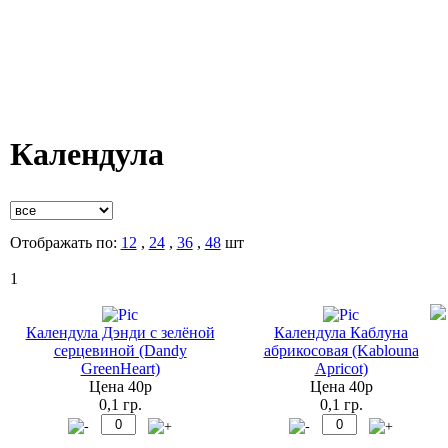
Календула
Отображать по:
12
,
24
,
36
,
48
шт
1
Календула Дэнди с зелёной
Календула Каблуна
серцевиной (Dandy
абрикосовая (Kablouna
GreenHeart)
Apricot)
Цена 40р
Цена 40р
0,1 гр.
0,1 гр.