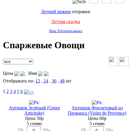
Летний режим
отправки
Летняя скидка
Наш Telegram-канал
Спаржевые Овощи
Цена
Имя
Отображать по:
12
,
24
,
36
,
48
шт
1
2
3
4
5
6
Артишок Зелёный (Green
Артишок Фиолетовый из
Artichoke)
Прованса (Violet de Provence)
Цена 50р
Цена 60р
5 семян
5 семян