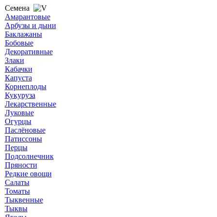
Семена
Амарантовые
Арбузы и дыни
Баклажаны
Бобовые
Декоративные
Злаки
Кабачки
Капуста
Корнеплоды
Кукуруза
Лекарственные
Луковые
Огурцы
Паслёновые
Патиссоны
Перцы
Подсолнечник
Пряности
Редкие овощи
Салаты
Томаты
Тыквенные
Тыквы