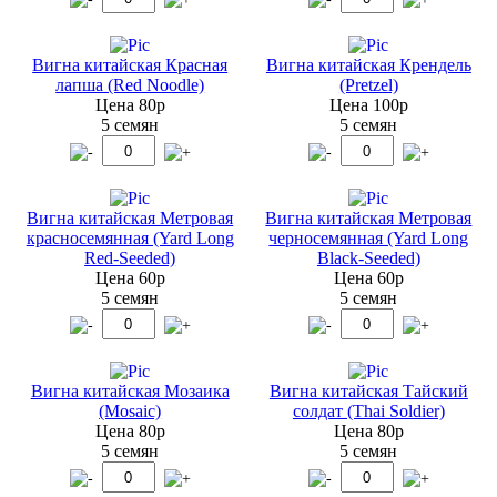
Вигна китайская Красная
Вигна китайская Крендель
лапша (Red Noodle)
(Pretzel)
Цена 80р
Цена 100р
5 семян
5 семян
Вигна китайская Метровая
Вигна китайская Метровая
красносемянная (Yard Long
черносемянная (Yard Long
Red-Seeded)
Black-Seeded)
Цена 60р
Цена 60р
5 семян
5 семян
Вигна китайская Мозаика
Вигна китайская Тайский
(Mosaic)
солдат (Thai Soldier)
Цена 80р
Цена 80р
5 семян
5 семян