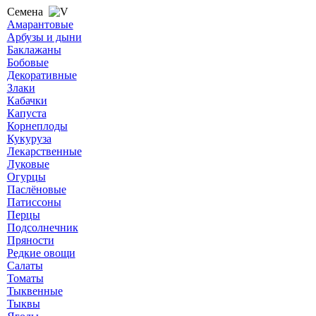
Семена
Амарантовые
Арбузы и дыни
Баклажаны
Бобовые
Декоративные
Злаки
Кабачки
Капуста
Корнеплоды
Кукуруза
Лекарственные
Луковые
Огурцы
Паслёновые
Патиссоны
Перцы
Подсолнечник
Пряности
Редкие овощи
Салаты
Томаты
Тыквенные
Тыквы