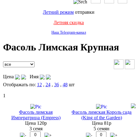
Летний режим
отправки
Летняя скидка
Наш Telegram-канал
Фасоль Лимская Крупная
Цена
Имя
Отображать по:
12
,
24
,
36
,
48
шт
1
Фасоль лимская
Фасоль лимская Король сада
Императрица (Empress)
(King of the Garden)
Цена 120р
Цена 81р
3 семя
5 семян