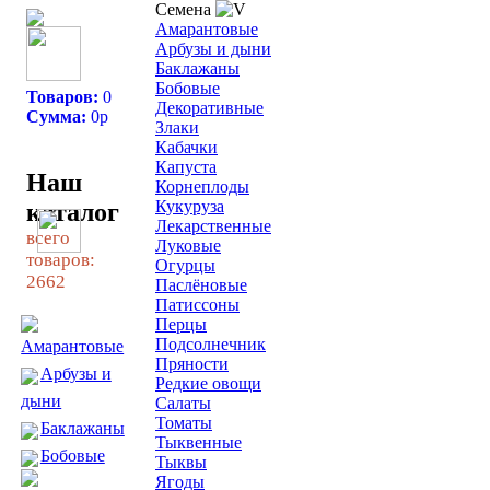
Семена
Амарантовые
Арбузы и дыни
Баклажаны
Бобовые
Товаров:
0
Декоративные
Сумма:
0
р
Злаки
Кабачки
Капуста
Наш
Корнеплоды
Кукуруза
каталог
Лекарственные
всего
Луковые
товаров:
Огурцы
2662
Паслёновые
Патиссоны
Перцы
Подсолнечник
Амарантовые
Пряности
Арбузы и
Редкие овощи
дыни
Салаты
Томаты
Баклажаны
Тыквенные
Бобовые
Тыквы
Ягоды