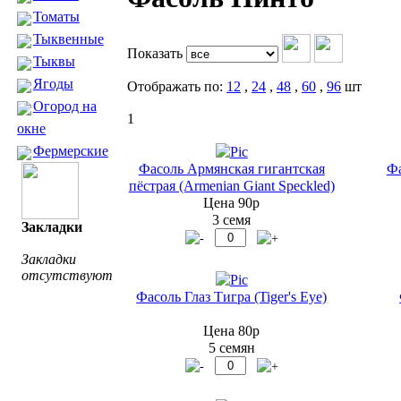
Томаты
Тыквенные
Показать
Тыквы
Ягоды
Отображать по:
12
,
24
,
48
,
60
,
96
шт
Огород на
1
окне
Фермерские
Фасоль Армянская гигантская
Фа
пёстрая (Armenian Giant Speckled)
Цена 90р
3 семя
Закладки
Закладки
отсутствуют
Фасоль Глаз Тигра (Tiger's Eye)
Цена 80р
5 семян