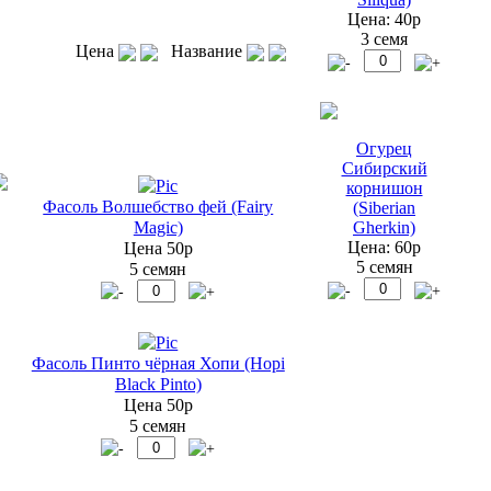
Цена: 40р
3 семя
Цена
Название
Огурец
Сибирский
корнишон
Фасоль Волшебство фей (Fairy
(Siberian
Gherkin)
Magic)
Цена: 60р
Цена 50р
5 семян
5 семян
Фасоль Пинто чёрная Хопи (Hopi
Black Pinto)
Цена 50р
5 семян