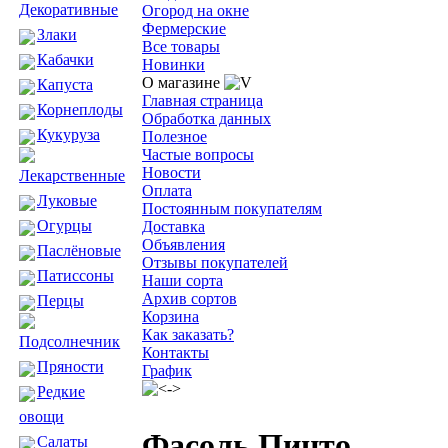
Декоративные
Огород на окне
Фермерские
Злаки
Все товары
Кабачки
Новинки
О магазине
Капуста
Главная страница
Корнеплоды
Обработка данных
Кукуруза
Полезное
Частые вопросы
Новости
Лекарственные
Оплата
Луковые
Постоянным покупателям
Огурцы
Доставка
Объявления
Паслёновые
Отзывы покупателей
Патиссоны
Наши сорта
Архив сортов
Перцы
Корзина
Как заказать?
Подсолнечник
Контакты
Пряности
График
Редкие
овощи
Фасоль Пинто
Салаты