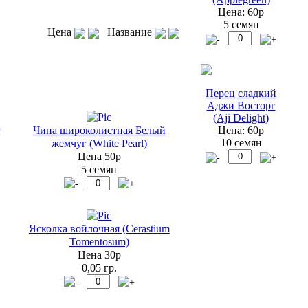
Цена: 60р
5 семян
Цена
Название
Перец сладкий
Аджи Восторг
(Aji Delight)
Цена: 60р
r
Чина широколистная Белый
10 семян
жемчуг (White Pearl)
Цена 50р
5 семян
Ясколка войлочная (Cerastium
Tomentosum)
Цена 30р
0,05 гр.