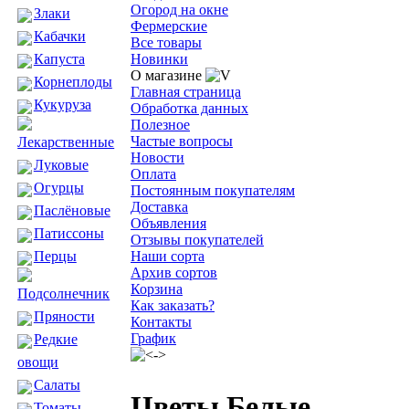
Огород на окне
Злаки
Фермерские
Кабачки
Все товары
Новинки
Капуста
О магазине
Корнеплоды
Главная страница
Кукуруза
Обработка данных
Полезное
Частые вопросы
Лекарственные
Новости
Луковые
Оплата
Огурцы
Постоянным покупателям
Доставка
Паслёновые
Объявления
Патиссоны
Отзывы покупателей
Наши сорта
Перцы
Архив сортов
Корзина
Подсолнечник
Как заказать?
Пряности
Контакты
График
Редкие
овощи
Салаты
Цветы Белые
Томаты