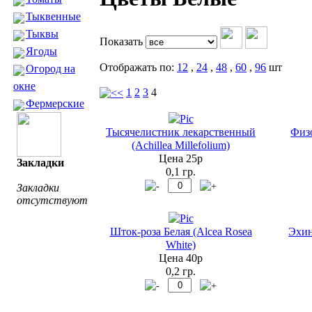
Тыквенные
Тыквы
Показать
Ягоды
Отображать по:
12
,
24
,
48
,
60
,
96
шт
Огород на
окне
1
2
3
4
Фермерские
Тысячелистник лекарственный
Физо
(Achillea Millefolium)
Цена 25р
Закладки
0,1 гр.
Закладки
отсутствуют
Шток-роза Белая (Alcea Rosea
Эхин
White)
Цена 40р
0,2 гр.