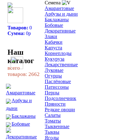
Семена
Амарантовые
Арбузы и дыни
Баклажаны
Бобовые
Товаров:
0
Декоративные
Сумма:
0
р
Злаки
Кабачки
Капуста
Наш
Корнеплоды
Кукуруза
каталог
Лекарственные
всего
Луковые
товаров: 2662
Огурцы
Паслёновые
Патиссоны
Перцы
Амарантовые
Подсолнечник
Арбузы и
Пряности
дыни
Редкие овощи
Салаты
Баклажаны
Томаты
Бобовые
Тыквенные
Тыквы
Декоративные
Ягоды