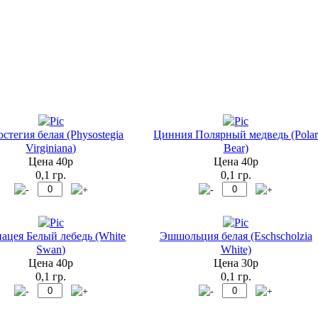
стегия белая (Physostegia
Цинния Полярный медведь (Pola
Virginiana)
Bear)
Цена 40р
Цена 40р
0,1 гр.
0,1 гр.
ацея Белый лебедь (White
Эшшольция белая (Eschscholzia
Swan)
White)
Цена 40р
Цена 30р
0,1 гр.
0,1 гр.