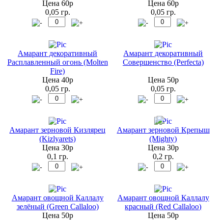
Цена 60р
Цена 60р
0,05 гр.
0,05 гр.
Амарант декоративный
Амарант декоративный
Расплавленный огонь (Molten
Совершенство (Perfecta)
Fire)
Цена 40р
Цена 50р
0,05 гр.
0,05 гр.
Амарант зерновой Кизлярец
Амарант зерновой Крепыш
(Kizlyarets)
(Mighty)
Цена 30р
Цена 30р
0,1 гр.
0,2 гр.
Амарант овощной Каллалу
Амарант овощной Каллалу
зелёный (Green Callaloo)
красный (Red Callaloo)
Цена 50р
Цена 50р