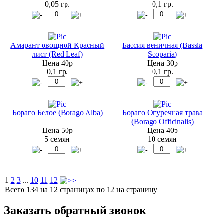
0,05 гр.
0,1 гр.
Амарант овощной Красный
Бассия веничная (Bassia
лист (Red Leaf)
Scoparia)
Цена 40р
Цена 30р
0,1 гр.
0,1 гр.
Бораго Белое (Borago Alba)
Бораго Огуречная трава
(Borago Officinalis)
Цена 50р
Цена 40р
5 семян
10 семян
1
2
3
...
10
11
12
Всего 134 на 12 страницах по 12 на страницу
Заказать обратный звонок