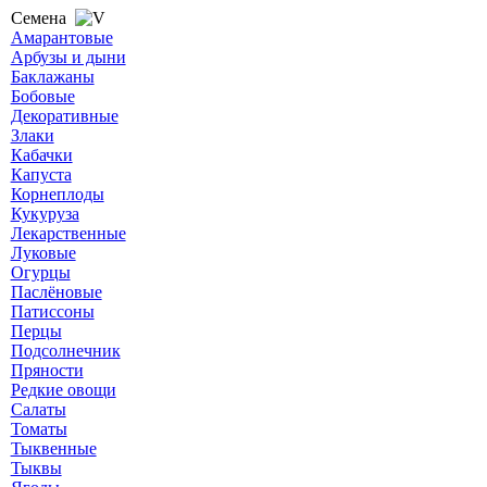
Семена
Амарантовые
Арбузы и дыни
Баклажаны
Бобовые
Декоративные
Злаки
Кабачки
Капуста
Корнеплоды
Кукуруза
Лекарственные
Луковые
Огурцы
Паслёновые
Патиссоны
Перцы
Подсолнечник
Пряности
Редкие овощи
Салаты
Томаты
Тыквенные
Тыквы