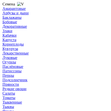
Семена
Амарантовые
Арбузы и дыни
Баклажаны
Бобовые
Декоративные
Злаки
Кабачки
Капуста
Корнеплоды
Кукуруза
Лекарственные
Луковые
Огурцы
Паслёновые
Патиссоны
Перцы
Подсолнечник
Пряности
Редкие овощи
Салаты
Томаты
Тыквенные
Тыквы