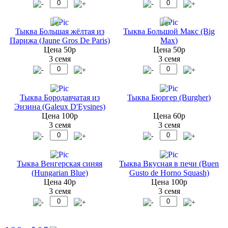
Тыква Большая жёлтая из
Тыква Большой Макс (Big
Парижа (Jaune Gros De Paris)
Max)
Цена 50р
Цена 50р
3 семя
3 семя
Тыква Бородавчатая из
Тыква Бюргер (Burgher)
Эизина (Galeux D'Eysines)
Цена 100р
Цена 60р
3 семя
3 семя
Тыква Венгерская синяя
Тыква Вкусная в печи (Buen
(Hungarian Blue)
Gusto de Horno Squash)
Цена 40р
Цена 100р
3 семя
3 семя