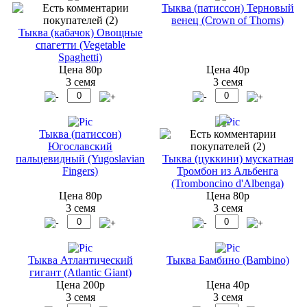
Тыква (патиссон) Терновый
венец (Crown of Thorns)
Тыква (кабачок) Овощные
спагетти (Vegetable
Spaghetti)
Цена 80р
Цена 40р
3 семя
3 семя
Тыква (патиссон)
Югославский
пальцевидный (Yugoslavian
Тыква (цуккини) мускатная
Fingers)
Тромбон из Альбенга
(Tromboncino d'Albenga)
Цена 80р
Цена 80р
3 семя
3 семя
Тыква Атлантический
Тыква Бамбино (Bambino)
гигант (Atlantic Giant)
Цена 200р
Цена 40р
3 семя
3 семя