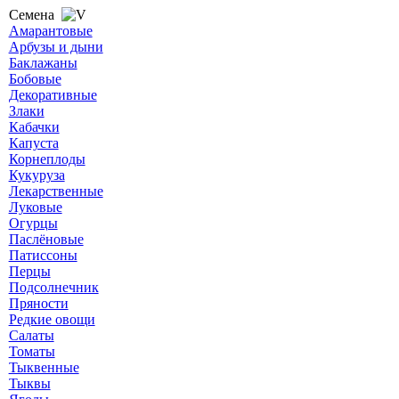
Семена
Амарантовые
Арбузы и дыни
Баклажаны
Бобовые
Декоративные
Злаки
Кабачки
Капуста
Корнеплоды
Кукуруза
Лекарственные
Луковые
Огурцы
Паслёновые
Патиссоны
Перцы
Подсолнечник
Пряности
Редкие овощи
Салаты
Томаты
Тыквенные
Тыквы