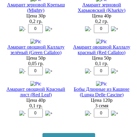
Амарант зерновой Крепыш
Амарант зерновой
(Mighty)
Харьковский (Kharkiv)
Цена 30р
Цена 40р
0,2 гр.
0,2 гр.
Амарант овощной Каллалу
Амарант овощной Каллалу
зелёный (Green Callaloo)
красный (Red Callaloo)
Цена 50р
Цена 50р
0,05 гр.
0,1 гр.
Амарант овощной Красный
Бобы Длинные из Кашине
лист (Red Leaf)
(Lunga Delle Cascine)
Цена 40р
Цена 120р
0,1 гр.
3 семя