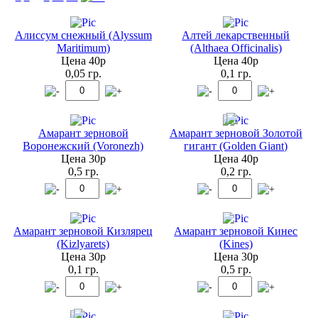
Алиссум снежный (Alyssum
Алтей лекарственный
Maritimum)
(Althaea Officinalis)
Цена 40р
Цена 40р
0,05 гр.
0,1 гр.
Амарант зерновой
Амарант зерновой Золотой
Воронежский (Voronezh)
гигант (Golden Giant)
Цена 30р
Цена 40р
0,5 гр.
0,2 гр.
Амарант зерновой Кизлярец
Амарант зерновой Кинес
(Kizlyarets)
(Kines)
Цена 30р
Цена 30р
0,1 гр.
0,5 гр.