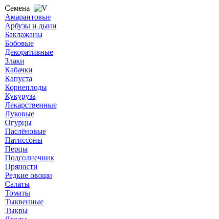
Семена
Амарантовые
Арбузы и дыни
Баклажаны
Бобовые
Декоративные
Злаки
Кабачки
Капуста
Корнеплоды
Кукуруза
Лекарственные
Луковые
Огурцы
Паслёновые
Патиссоны
Перцы
Подсолнечник
Пряности
Редкие овощи
Салаты
Томаты
Тыквенные
Тыквы