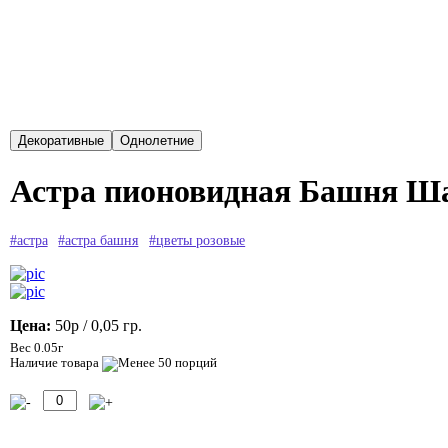
Астра пионовидная Башня Ша
#астра
#астра башня
#цветы розовые
Цена:
50р
/ 0,05 гр.
Вес 0.05г
Наличие товара