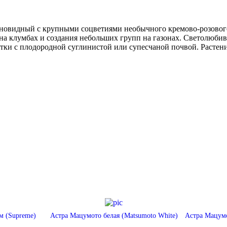
овидный с крупными соцветиями необычного кремово-розового ц
ки на клумбах и создания небольших групп на газонах. Светолюб
тки с плодородной суглинистой или супесчаной почвой. Растен
м (Supreme)
Астра Мацумото белая (Matsumoto White)
Астра Мацумо