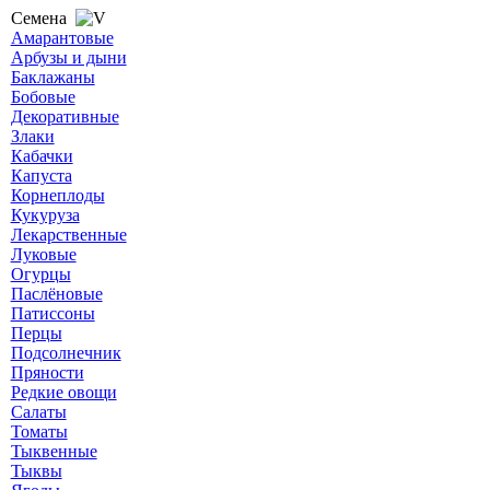
Семена
Амарантовые
Арбузы и дыни
Баклажаны
Бобовые
Декоративные
Злаки
Кабачки
Капуста
Корнеплоды
Кукуруза
Лекарственные
Луковые
Огурцы
Паслёновые
Патиссоны
Перцы
Подсолнечник
Пряности
Редкие овощи
Салаты
Томаты
Тыквенные
Тыквы