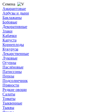
Семена
Амарантовые
Арбузы и дыни
Баклажаны
Бобовые
Декоративные
Злаки
Кабачки
Капуста
Корнеплоды
Кукуруза
Лекарственные
Луковые
Огурцы
Паслёновые
Патиссоны
Перцы
Подсолнечник
Пряности
Редкие овощи
Салаты
Томаты
Тыквенные
Тыквы