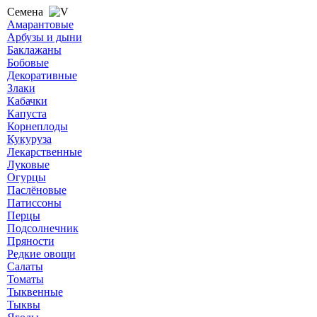
Семена
Амарантовые
Арбузы и дыни
Баклажаны
Бобовые
Декоративные
Злаки
Кабачки
Капуста
Корнеплоды
Кукуруза
Лекарственные
Луковые
Огурцы
Паслёновые
Патиссоны
Перцы
Подсолнечник
Пряности
Редкие овощи
Салаты
Томаты
Тыквенные
Тыквы