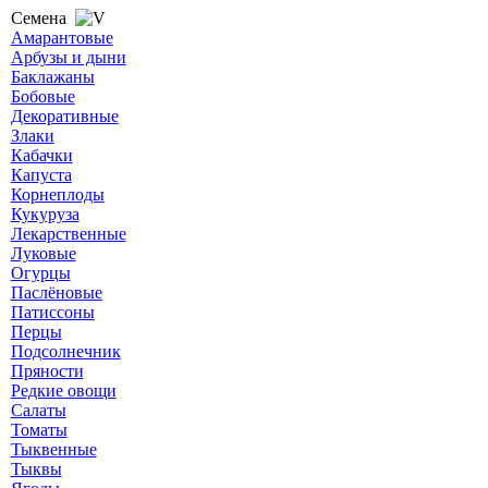
Семена
Амарантовые
Арбузы и дыни
Баклажаны
Бобовые
Декоративные
Злаки
Кабачки
Капуста
Корнеплоды
Кукуруза
Лекарственные
Луковые
Огурцы
Паслёновые
Патиссоны
Перцы
Подсолнечник
Пряности
Редкие овощи
Салаты
Томаты
Тыквенные
Тыквы