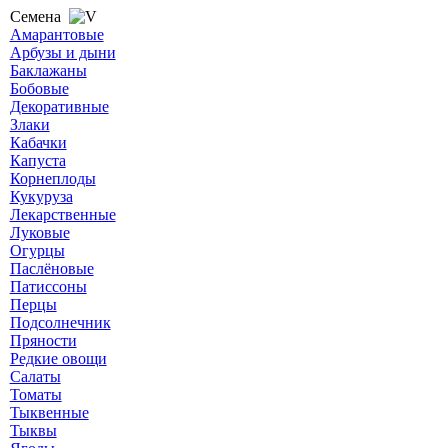
Семена
Амарантовые
Арбузы и дыни
Баклажаны
Бобовые
Декоративные
Злаки
Кабачки
Капуста
Корнеплоды
Кукуруза
Лекарственные
Луковые
Огурцы
Паслёновые
Патиссоны
Перцы
Подсолнечник
Пряности
Редкие овощи
Салаты
Томаты
Тыквенные
Тыквы