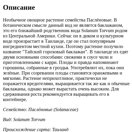
Описание
Необычное овощное растение семейства Паслёновые. В
ботаническом смысле данный вид не является баклажаном,
это его ближайший родственник вида Solanum Torvum родом
из Центральной Америки. Сейчас он в диком и культурном
виде произрастает в Таиланде, где он стал популярным
ингредиентом местной кухни. Поэтому растение получило
название "Тайский гороховый баклажан". В таиланде их едят
двумя основными способами: свежими в соусе чили и
приготовленными с карри. Плоды и правда напоминают
горошины, собранные в гроздья. Употребялют их, пока они
зелёные. При созревании плоды становятся оранжевыми и
мягкими. Растение неприхотливое, практически не
поражается вредителями, выращивается так же как и обычные
баклажаны, однако может вырастать очень высоким. Для
сдерживания роста рекомендуется выращивать его в
контейнере.
Семейство: Паслёновые (Solanaceae)
Вид: Solanum Torvum
Происхождение сорта: Таиланд