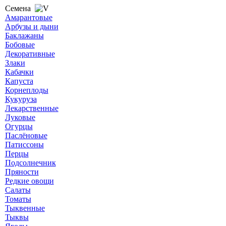
Семена
Амарантовые
Арбузы и дыни
Баклажаны
Бобовые
Декоративные
Злаки
Кабачки
Капуста
Корнеплоды
Кукуруза
Лекарственные
Луковые
Огурцы
Паслёновые
Патиссоны
Перцы
Подсолнечник
Пряности
Редкие овощи
Салаты
Томаты
Тыквенные
Тыквы