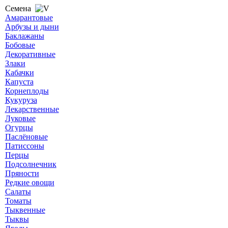
Семена
Амарантовые
Арбузы и дыни
Баклажаны
Бобовые
Декоративные
Злаки
Кабачки
Капуста
Корнеплоды
Кукуруза
Лекарственные
Луковые
Огурцы
Паслёновые
Патиссоны
Перцы
Подсолнечник
Пряности
Редкие овощи
Салаты
Томаты
Тыквенные
Тыквы