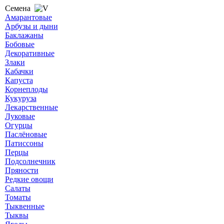
Семена
Амарантовые
Арбузы и дыни
Баклажаны
Бобовые
Декоративные
Злаки
Кабачки
Капуста
Корнеплоды
Кукуруза
Лекарственные
Луковые
Огурцы
Паслёновые
Патиссоны
Перцы
Подсолнечник
Пряности
Редкие овощи
Салаты
Томаты
Тыквенные
Тыквы