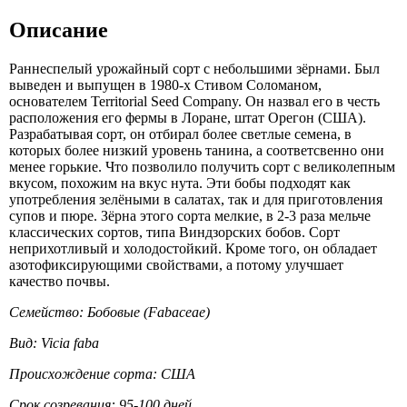
Описание
Раннеспелый урожайный сорт с небольшими зёрнами. Был
выведен и выпущен в 1980-х Стивом Соломаном,
основателем Territorial Seed Company. Он назвал его в честь
расположения его фермы в Лоране, штат Орегон (США).
Разрабатывая сорт, он отбирал более светлые семена, в
которых более низкий уровень танина, а соответсвенно они
менее горькие. Что позволило получить сорт с великолепным
вкусом, похожим на вкус нута. Эти бобы подходят как
употребления зелёными в салатах, так и для приготовления
супов и пюре. Зёрна этого сорта мелкие, в 2-3 раза мельче
классических сортов, типа Виндзорских бобов. Сорт
неприхотливый и холодостойкий. Кроме того, он обладает
азотофиксирующими свойствами, а потому улучшает
качество почвы.
Семейство: Бобовые (Fabaceae)
Вид: Vicia faba
Происхождение сорта: США
Срок созревания: 95-100 дней