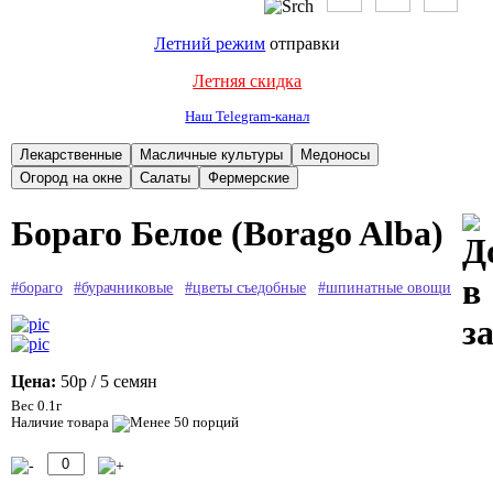
Летний режим
отправки
Летняя скидка
Наш Telegram-канал
Бораго Белое (Borago Alba)
#бораго
#бурачниковые
#цветы съедобные
#шпинатные овощи
Цена:
50р
/ 5 семян
Вес 0.1г
Наличие товара