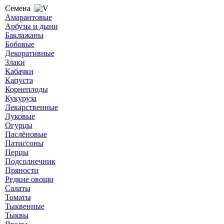
Семена
Амарантовые
Арбузы и дыни
Баклажаны
Бобовые
Декоративные
Злаки
Кабачки
Капуста
Корнеплоды
Кукуруза
Лекарственные
Луковые
Огурцы
Паслёновые
Патиссоны
Перцы
Подсолнечник
Пряности
Редкие овощи
Салаты
Томаты
Тыквенные
Тыквы