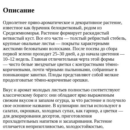
Описание
Однолетнее пряно-ароматическое и декоративное растение,
известное как бурачник белоцветковый, родом из
Средиземноморья. Растение формирует раскидистый
ветвистый куст. Все его части — толстый ребристый стебель,
крупные овальные листья — покрыты характерными
жесткими беловатыми волосками. После посева до сбора
первой зелени проходит 25–30 дней, а до начала цветения —
10–12 недель. Главная отличительная черта этой формы
— чисто белые звездчатые цветки с контрастными тёмно-
коричневыми, почти чёрными пыльниками, собранные в
поникающие завитки. Плоды представляют собой мелкие
продолговатые тёмно-коричневые орешки.
Вкус и аромат молодых листьев полностью соответствуют
классическому бораго: они обладают ярко выраженным
свежим вкусом и запахом огурца, за что растение и получило
свое основное название. В кулинарии листья используют в
салатах, окрошках, холодных супах, как гарнир, а цветки —
для декорирования десертов, приготовления
прохладительных напитков и засахаривания. Растение
отличается неприхотливостью, холодостойкостью,