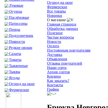
Огород на окне
Луковые
Фермерские
Все товары
Огурцы
Новинки
Паслёновые
О магазине
Патиссоны
Главная страница
Обработка данных
Перцы
Полезное
Подсолнечник
Частые вопросы
Пряности
Новости
Оплата
Редкие овощи
Постоянным покупателям
Салаты
Доставка
Объявления
Томаты
Отзывы покупателей
Тыквенные
Наши сорта
Тыквы
Архив сортов
Корзина
Ягоды
Как заказать?
Огород на окне
Контакты
График
Фермерские
Брюква Новгород