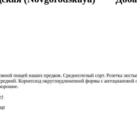
овной пищей наших предков. Среднеспелый сорт. Розетка листь
средний. Корнеплод округлоудлиненной формы с антоциановой о
 хорошие.
e)
oup