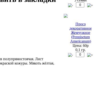
5 семян
Просо
декоративное
Жемчужное
(Pennisetum
Americanum)
Цена: 60р
0,1 гр.
ев полупрямостоячая. Лист
краской кожуры. Мякоть жёлтая,