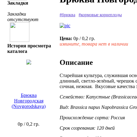
Закладки
Закладки
#брюква
#кормовые корнеплоды
отсутствуют
Цена:
0р
/ 0,2 гр.
извините, товара нет в наличии
История просмотра
каталога
Описание
Старейшая культура, служившая осн
длинный, светло-зелёный, черешок 
сочная, нежная. Вкусовые качества
Брюква
Семейство: Капустные (Brassicacea
Новгородская
(Novgorodskaya)
Вид: Brassica napus Napobrassica Gr
Происхождение сорта: Россия
0р
/ 0,2 гр.
Срок созревания: 120 дней