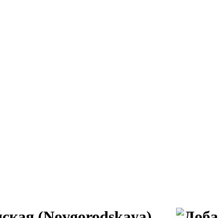
ская (Novgorodskaya)