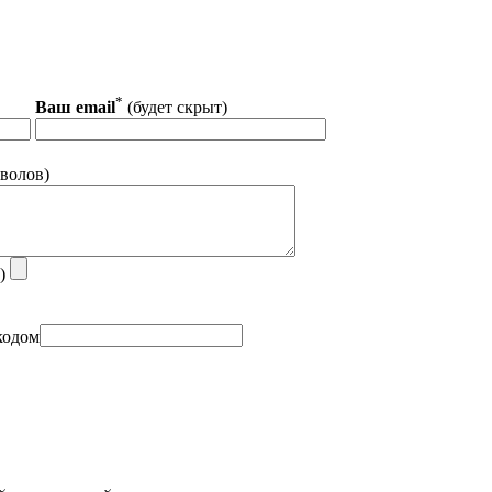
*
Ваш email
(будет скрыт)
волов)
т)