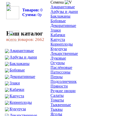
Семена
Амарантовые
Товаров:
0
Арбузы и дыни
Сумма:
0
р
Баклажаны
Бобовые
Декоративные
Злаки
Наш каталог
Кабачки
всего товаров: 2662
Капуста
Корнеплоды
Кукуруза
Амарантовые
Лекарственные
Арбузы и дыни
Луковые
Огурцы
Баклажаны
Паслёновые
Бобовые
Патиссоны
Декоративные
Перцы
Подсолнечник
Злаки
Пряности
Кабачки
Редкие овощи
Салаты
Капуста
Томаты
Корнеплоды
Тыквенные
Кукуруза
Тыквы
Ягоды
Лекарственные