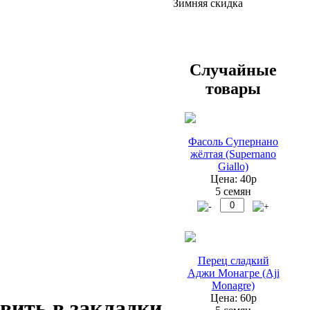
Зимняя скидка
Случайные
товары
Фасоль Супернано
жёлтая (Supernano
Giallo)
Цена: 40р
5 семян
Перец сладкий
Аджи Монагре (Aji
Monagre)
Цена: 60р