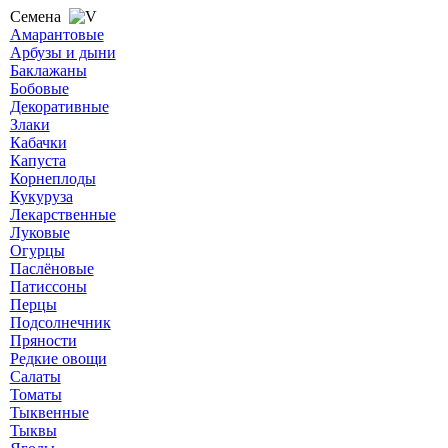
Семена
Амарантовые
Арбузы и дыни
Баклажаны
Бобовые
Декоративные
Злаки
Кабачки
Капуста
Корнеплоды
Кукуруза
Лекарственные
Луковые
Огурцы
Паслёновые
Патиссоны
Перцы
Подсолнечник
Пряности
Редкие овощи
Салаты
Томаты
Тыквенные
Тыквы