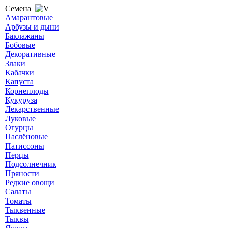
Семена
Амарантовые
Арбузы и дыни
Баклажаны
Бобовые
Декоративные
Злаки
Кабачки
Капуста
Корнеплоды
Кукуруза
Лекарственные
Луковые
Огурцы
Паслёновые
Патиссоны
Перцы
Подсолнечник
Пряности
Редкие овощи
Салаты
Томаты
Тыквенные
Тыквы