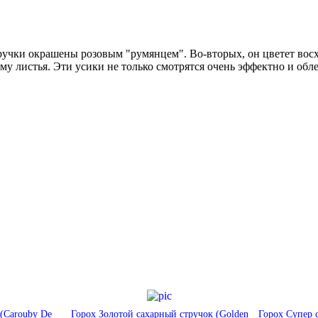
тручки окрашены розовым "румянцем". Во-вторых, он цветет во
у листья. Эти усики не только смотрятся очень эффектно и обле
(Carouby De
Горох Золотой сахарный стручок (Golden
Горох Супер с