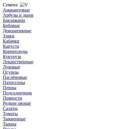
Семена
Амарантовые
Арбузы и дыни
Баклажаны
Бобовые
Декоративные
Злаки
Кабачки
Капуста
Корнеплоды
Кукуруза
Лекарственные
Луковые
Огурцы
Паслёновые
Патиссоны
Перцы
Подсолнечник
Пряности
Редкие овощи
Салаты
Томаты
Тыквенные
Тыквы