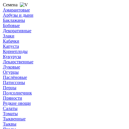
Семена
Амарантовые
Арбузы и дыни
Баклажаны
Бобовые
Декоративные
Злаки
Кабачки
Капуста
Корнеплоды
Кукуруза
Лекарственные
Луковые
Огурцы
Паслёновые
Патиссоны
Перцы
Подсолнечник
Пряности
Редкие овощи
Салаты
Томаты
Тыквенные
Тыквы