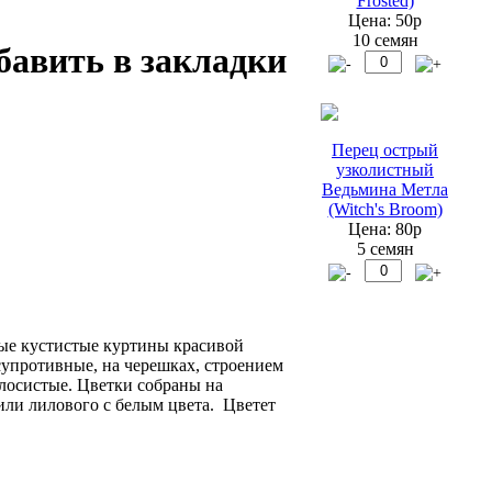
Frosted)
Цена: 50р
10 семян
Перец острый
узколистный
Ведьмина Метла
(Witch's Broom)
Цена: 80р
5 семян
ные кустистые куртины красивой
супротивные, на черешках, строением
лосистые. Цветки собраны на
 или лилового с белым цвета. Цветет