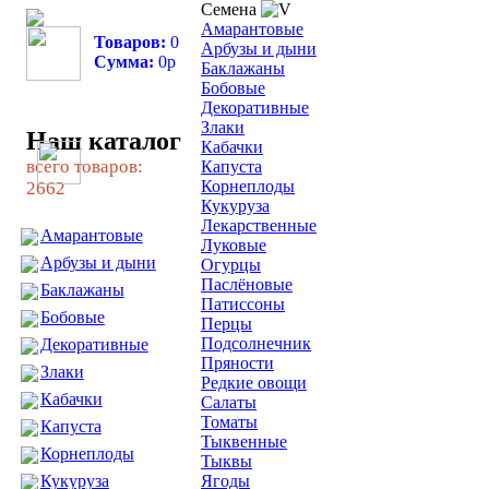
Семена
Амарантовые
Товаров:
0
Арбузы и дыни
Сумма:
0
р
Баклажаны
Бобовые
Декоративные
Злаки
Наш каталог
Кабачки
всего товаров:
Капуста
Корнеплоды
2662
Кукуруза
Лекарственные
Амарантовые
Луковые
Арбузы и дыни
Огурцы
Паслёновые
Баклажаны
Патиссоны
Бобовые
Перцы
Подсолнечник
Декоративные
Пряности
Злаки
Редкие овощи
Кабачки
Салаты
Томаты
Капуста
Тыквенные
Корнеплоды
Тыквы
Кукуруза
Ягоды