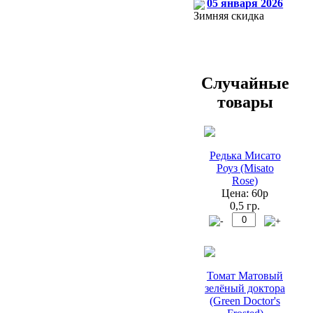
05 января 2026
Зимняя скидка
Случайные
товары
Редька Мисато
Роуз (Misato
Rose)
Цена: 60р
0,5 гр.
Томат Матовый
зелёный доктора
(Green Doctor's