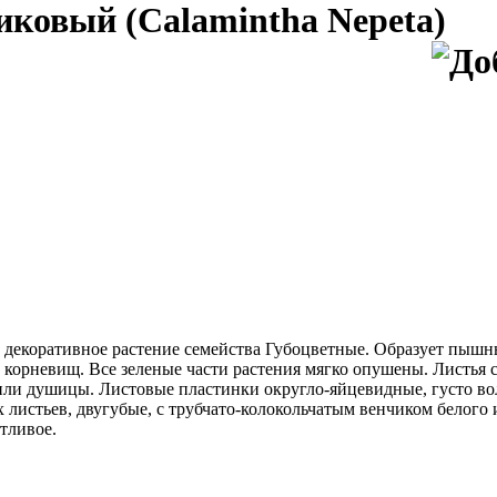
ковый (Calamintha Nepeta)
и декоративное растение семейства Губоцветные. Образует пыш
 корневищ. Все зеленые части растения мягко опушены. Листья 
или душицы. Листовые пластинки округло-яйцевидные, густо во
х листьев, двугубые, с трубчато-колокольчатым венчиком белого
тливое.