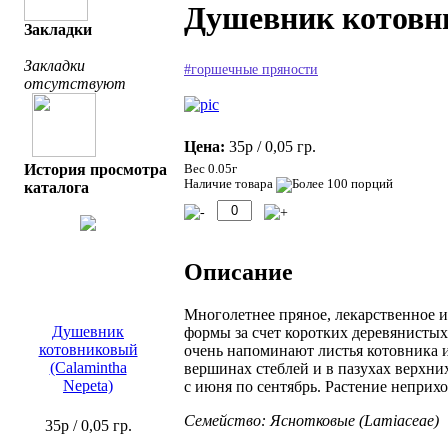
Душевник котовни
Закладки
Закладки
#горшечные пряности
отсутствуют
Цена:
35р
/ 0,05 гр.
История просмотра
Вес 0.05г
Наличие товара
каталога
Описание
Многолетнее пряное, лекарственное 
Душевник
формы за счет коротких деревянистых
котовниковый
очень напоминают листья котовника 
(Calamintha
вершинах стеблей и в пазухах верхни
Nepeta)
с июня по сентябрь. Растение неприхо
Семейство: Яснотковые (Lamiaceae)
35р
/ 0,05 гр.