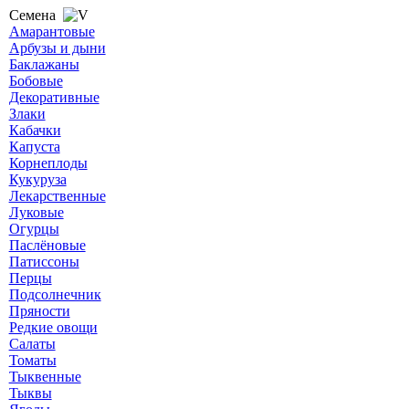
Семена
Амарантовые
Арбузы и дыни
Баклажаны
Бобовые
Декоративные
Злаки
Кабачки
Капуста
Корнеплоды
Кукуруза
Лекарственные
Луковые
Огурцы
Паслёновые
Патиссоны
Перцы
Подсолнечник
Пряности
Редкие овощи
Салаты
Томаты
Тыквенные
Тыквы