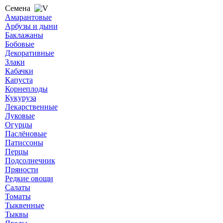
Семена
Амарантовые
Арбузы и дыни
Баклажаны
Бобовые
Декоративные
Злаки
Кабачки
Капуста
Корнеплоды
Кукуруза
Лекарственные
Луковые
Огурцы
Паслёновые
Патиссоны
Перцы
Подсолнечник
Пряности
Редкие овощи
Салаты
Томаты
Тыквенные
Тыквы