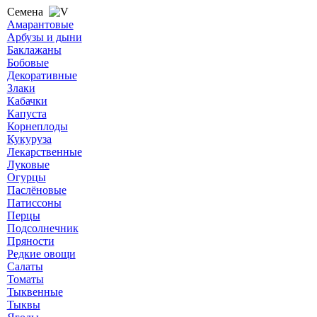
Семена
Амарантовые
Арбузы и дыни
Баклажаны
Бобовые
Декоративные
Злаки
Кабачки
Капуста
Корнеплоды
Кукуруза
Лекарственные
Луковые
Огурцы
Паслёновые
Патиссоны
Перцы
Подсолнечник
Пряности
Редкие овощи
Салаты
Томаты
Тыквенные
Тыквы