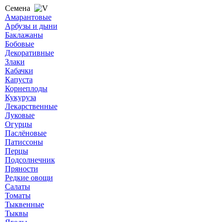
Семена
Амарантовые
Арбузы и дыни
Баклажаны
Бобовые
Декоративные
Злаки
Кабачки
Капуста
Корнеплоды
Кукуруза
Лекарственные
Луковые
Огурцы
Паслёновые
Патиссоны
Перцы
Подсолнечник
Пряности
Редкие овощи
Салаты
Томаты
Тыквенные
Тыквы