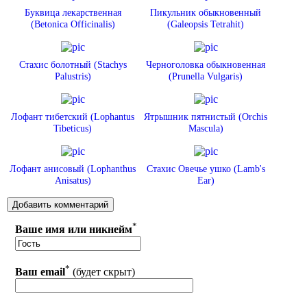
Буквица лекарственная
Пикульник обыкновенный
(Betonica Officinalis)
(Galeopsis Tetrahit)
Стахис болотный (Stachys
Черноголовка обыкновенная
Palustris)
(Prunella Vulgaris)
Лофант тибетский (Lophantus
Ятрышник пятнистый (Orchis
Tibeticus)
Mascula)
Лофант анисовый (Lophanthus
Стахис Овечье ушко (Lamb's
Anisatus)
Ear)
*
Ваше имя или никнейм
*
Ваш email
(будет скрыт)