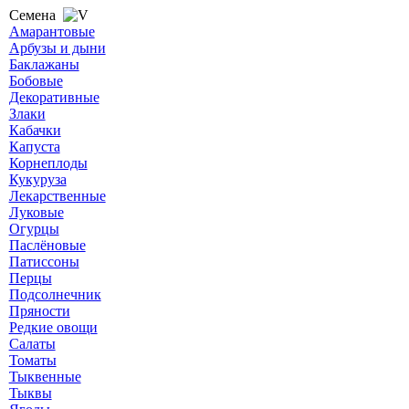
Семена
Амарантовые
Арбузы и дыни
Баклажаны
Бобовые
Декоративные
Злаки
Кабачки
Капуста
Корнеплоды
Кукуруза
Лекарственные
Луковые
Огурцы
Паслёновые
Патиссоны
Перцы
Подсолнечник
Пряности
Редкие овощи
Салаты
Томаты
Тыквенные
Тыквы