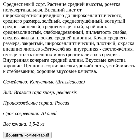
Среднеспелый сорт. Растение средней высоты, розетка
полувертикальная. Внешний лист от
широкообратнояйцевидного до широкоэллиптического,
среднего размера, зелёный, среднеопушённый, вогнутый,
среднеглянцевый, среднепузырчатый, край листа
средневолнистый, слабонадрезанный, пильчатость слабая,
средняя жилка плоская, средней ширины. Кочан среднего
размера, закрытый, широкоэллиптический, плотный, окраска
внешних листьев жёлто-зелёная, внутренняя - светло-жёлтая,
пузырчатость внешних и внутренних листьев средняя.
Внутренняя кочерыга средней длины. Вкусовые качества
хорошие. Ценность сорта: высокя урожайность, устойчивость
к стеблеванию, хорошие вкусовые качества.
Семейство: Капустные (Brassicaceae)
Вид: Brassica rapa subsp. pekinensis
Происхождение сорта: Россия
Срок созревания: 70 дней
Вес кочана: 1,5-2 кг