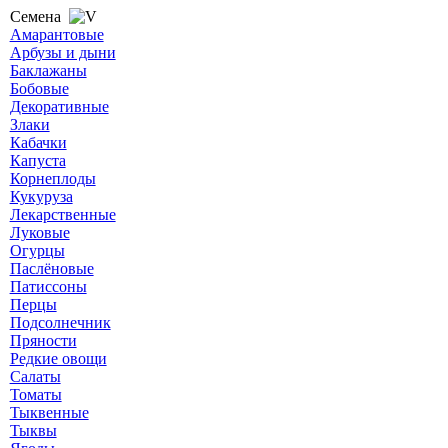
Семена
Амарантовые
Арбузы и дыни
Баклажаны
Бобовые
Декоративные
Злаки
Кабачки
Капуста
Корнеплоды
Кукуруза
Лекарственные
Луковые
Огурцы
Паслёновые
Патиссоны
Перцы
Подсолнечник
Пряности
Редкие овощи
Салаты
Томаты
Тыквенные
Тыквы