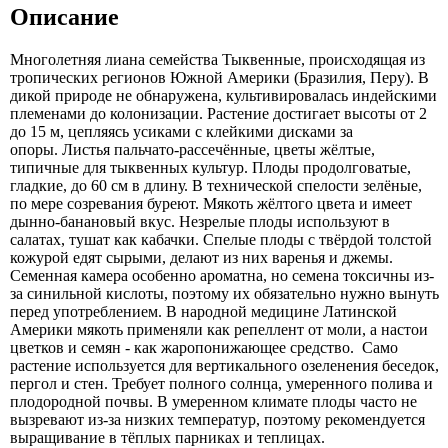
Описание
Многолетняя лиана семейства Тыквенные, происходящая из
тропических регионов Южной Америки (Бразилия, Перу). В
дикой природе не обнаружена, культивировалась индейскими
племенами до колонизации. Растение достигает высоты от 2
до 15 м, цепляясь усиками с клейкими дисками за
опоры. Листья пальчато-рассечённые, цветы жёлтые,
типичные для тыквенных культур. Плоды продолговатые,
гладкие, до 60 см в длину. В технической спелости зелёные,
по мере созревания буреют. Мякоть жёлтого цвета и имеет
дынно-банановый вкус. Незрелые плоды используют в
салатах, тушат как кабачки. Спелые плоды с твёрдой толстой
кожурой едят сырыми, делают из них варенья и джемы.
Семенная камера особенно ароматна, но семена токсичны из-
за синильной кислоты, поэтому их обязательно нужно вынуть
перед употреблением. В народной медицине Латинской
Америки мякоть применяли как репеллент от моли, а настои
цветков и семян - как жаропонижающее средство. Само
растение используется для вертикального озеленения беседок,
пергол и стен. Требует полного солнца, умеренного полива и
плодородной почвы. В умеренном климате плоды часто не
вызревают из-за низких температур, поэтому рекомендуется
выращивание в тёплых парниках и теплицах.