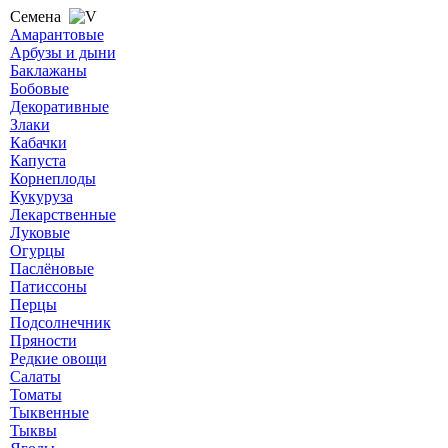
Семена
Амарантовые
Арбузы и дыни
Баклажаны
Бобовые
Декоративные
Злаки
Кабачки
Капуста
Корнеплоды
Кукуруза
Лекарственные
Луковые
Огурцы
Паслёновые
Патиссоны
Перцы
Подсолнечник
Пряности
Редкие овощи
Салаты
Томаты
Тыквенные
Тыквы