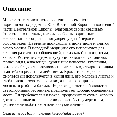
Описание
Многолетнее травянистое растение из семейства
норичниковых родом из Юго-Восточной Европы и восточной
части Центральной Европы. Благодаря своим красивым
фиолетовым цветкам, которые собраны в длинные
колосовидные соцветия, популярен у дизайнеров и
оформителей. Цветение происходит в июне-июле и длится
около месяца. В народной медицине его используют для
лечения различных заболеваний, таких как бронхит, астма,
кашель. Растение содержит аукубин, каталпол, сапонины,
флавоноиды, алкалоиды, дубильные вещества, кумарины,
которые обладают противовоспалительным, отхаркивающим
и антибактериальным действием. Кроме того, коровяк
фиолетовый используется в кулинарии, его молодые листья и
стебли используются в салатах, а также как приправа к
мясным и рыбным блюдам. Коровяк фиолетовый является
светолюбивым растением, предпочитает хорошо освещенные
места. Он требователен к почве, предпочитает сухие, хорошо
дренированные почвы. Полив должен быть умеренным,
растение не любит избыточного увлажнения.
Семейство: Норичниковые (Scrophulariaceae)