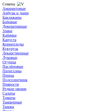
Семена
Амарантовые
Арбузы и дыни
Баклажаны
Бобовые
Декоративные
Злаки
Кабачки
Капуста
Корнеплоды
Кукуруза
Лекарственные
Луковые
Огурцы
Паслёновые
Патиссоны
Перцы
Подсолнечник
Пряности
Редкие овощи
Салаты
Томаты
Тыквенные
Тыквы