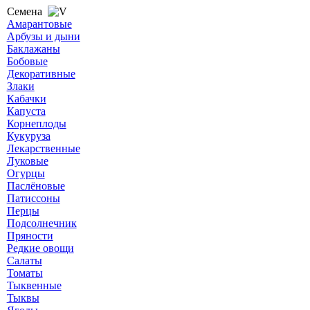
Семена
Амарантовые
Арбузы и дыни
Баклажаны
Бобовые
Декоративные
Злаки
Кабачки
Капуста
Корнеплоды
Кукуруза
Лекарственные
Луковые
Огурцы
Паслёновые
Патиссоны
Перцы
Подсолнечник
Пряности
Редкие овощи
Салаты
Томаты
Тыквенные
Тыквы