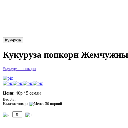
Кукуруза попкорн Жемчужный
#кукуруза попкорн
Цена:
40р
/ 5 семян
Вес 0.8г
Наличие товара