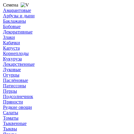
Семена
Амарантовые
Арбузы и дыни
Баклажаны
Бобовые
Декоративные
Злаки
Кабачки
Капуста
Корнеплоды
Кукуруза
Лекарственные
Луковые
Огурцы
Паслёновые
Патиссоны
Перцы
Подсолнечник
Пряности
Редкие овощи
Салаты
Томаты
Тыквенные
Тыквы