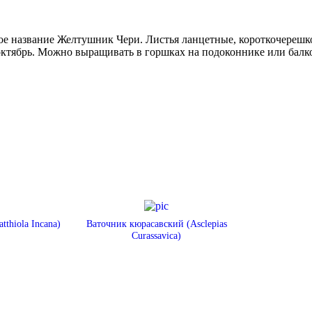
е название Желтушник Чери. Листья ланцетные, короткочерешко
о октябрь. Можно выращивать в горшках на подоконнике или балк
thiola Incana)
Ваточник кюрасавский (Asclepias
Curassavica)