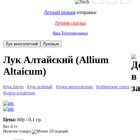
Летний режим
отправки
Летняя скидка
Наш Telegram-канал
Лук Алтайский (Allium
Altaicum)
#лук батун
#лук зелёный
#луки многолетние
#сибирские сорта
#сорта алтайские
Цена:
60р
/ 0,1 гр.
Вес 0.1г
Наличие товара