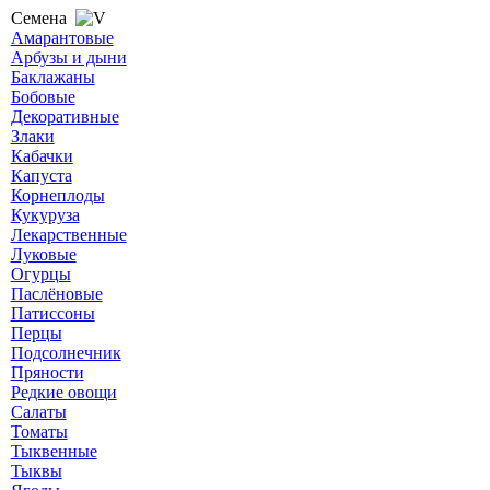
Семена
Амарантовые
Арбузы и дыни
Баклажаны
Бобовые
Декоративные
Злаки
Кабачки
Капуста
Корнеплоды
Кукуруза
Лекарственные
Луковые
Огурцы
Паслёновые
Патиссоны
Перцы
Подсолнечник
Пряности
Редкие овощи
Салаты
Томаты
Тыквенные
Тыквы