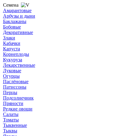
Семена
Амарантовые
Арбузы и дыни
Баклажаны
Бобовые
Декоративные
Злаки
Кабачки
Капуста
Корнеплоды
Кукуруза
Лекарственные
Луковые
Огурцы
Паслёновые
Патиссоны
Перцы
Подсолнечник
Пряности
Редкие овощи
Салаты
Томаты
Тыквенные
Тыквы