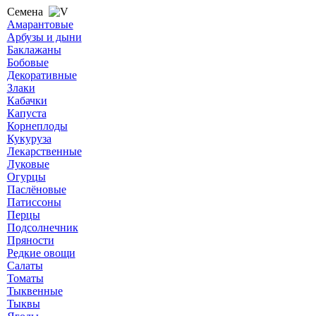
Семена
Амарантовые
Арбузы и дыни
Баклажаны
Бобовые
Декоративные
Злаки
Кабачки
Капуста
Корнеплоды
Кукуруза
Лекарственные
Луковые
Огурцы
Паслёновые
Патиссоны
Перцы
Подсолнечник
Пряности
Редкие овощи
Салаты
Томаты
Тыквенные
Тыквы