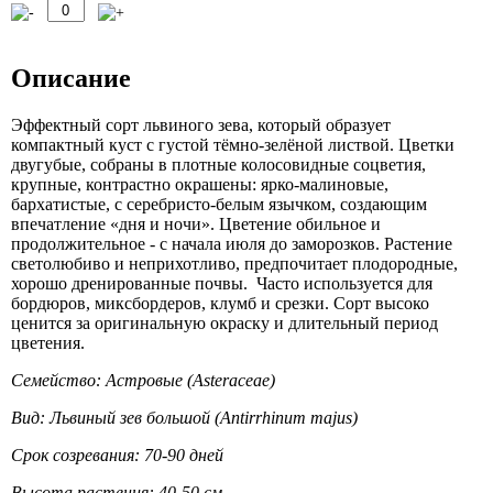
Описание
Эффектный сорт львиного зева, который образует
компактный куст с густой тёмно-зелёной листвой. Цветки
двугубые, собраны в плотные колосовидные соцветия,
крупные, контрастно окрашены: ярко-малиновые,
бархатистые, с серебристо-белым язычком, создающим
впечатление «дня и ночи». Цветение обильное и
продолжительное - с начала июля до заморозков. Растение
светолюбиво и неприхотливо, предпочитает плодородные,
хорошо дренированные почвы. Часто используется для
бордюров, миксбордеров, клумб и срезки. Сорт высоко
ценится за оригинальную окраску и длительный период
цветения.
Семейство: Астровые (Asteraceae)
Вид: Львиный зев большой (Antirrhinum majus)
Срок созревания: 70-90 дней
Высота растения: 40-50 см