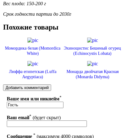
Вес плода: 150-200 г
Срок годности партии до 2030г
Похожие товары
Момордика белая (Momordica
Эхиноцистис Бешеный огурец
White)
(Echinocystis Lobata)
Люффа египетская (Luffa
Монарда двойчатая Красная
Aegyptiaca)
(Monarda Didyma)
*
Ваше имя или никнейм
*
Ваш email
(будет скрыт)
*
Сообщение
(максимум 4000 символов)