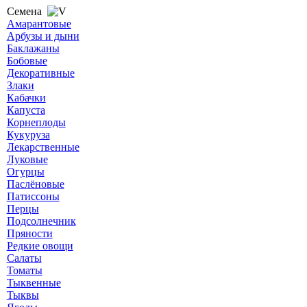
Семена
Амарантовые
Арбузы и дыни
Баклажаны
Бобовые
Декоративные
Злаки
Кабачки
Капуста
Корнеплоды
Кукуруза
Лекарственные
Луковые
Огурцы
Паслёновые
Патиссоны
Перцы
Подсолнечник
Пряности
Редкие овощи
Салаты
Томаты
Тыквенные
Тыквы