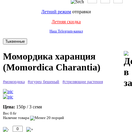
Летний режим
отправки
Летняя скидка
Наш Telegram-канал
Момордика харанция
(Momordica Charantia)
#момордика
#огурец бешеный
#стреляющие растения
Цена:
150р
/ 3 семя
Вес 0.6г
Наличие товара