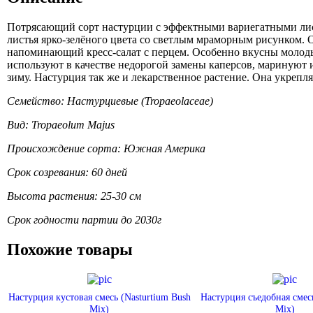
Потрясающий сорт настурции с эффектными вариегатными лис
листья ярко-зелёного цвета со светлым мраморным рисунком. О
напоминающий кресс-салат с перцем. Особенно вкусны молоды
используют в качестве недорогой замены каперсов, маринуют
зиму. Настурция так же и лекарственное растение. Она укрепл
Семейство: Настурциевые (Tropaeolaceae)
Вид: Tropaeolum Majus
Происхождение сорта: Южная Америка
Срок созревания: 60 дней
Высота растения: 25-30 см
Срок годности партии до 2030г
Похожие товары
Настурция кустовая смесь (Nasturtium Bush
Настурция съедобная смес
Mix)
Mix)