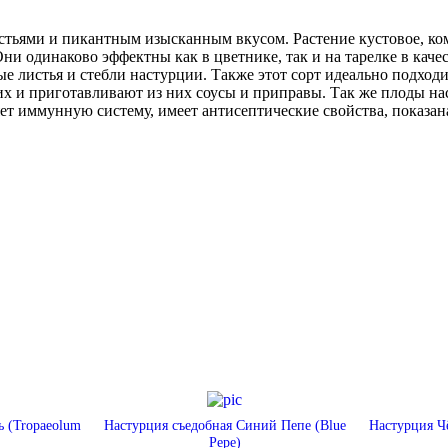
тьями и пикантным изысканным вкусом. Растение кустовое, ко
ни одинаково эффектны как в цветнике, так и на тарелке в каче
е листья и стебли настурции. Также этот сорт идеально подход
 их и приготавливают из них соусы и приправы. Так же плоды н
яет иммунную систему, имеет антисептические свойства, показа
ь (Tropaeolum
Настурция съедобная Синий Пепе (Blue
Настурция Чё
Pepe)