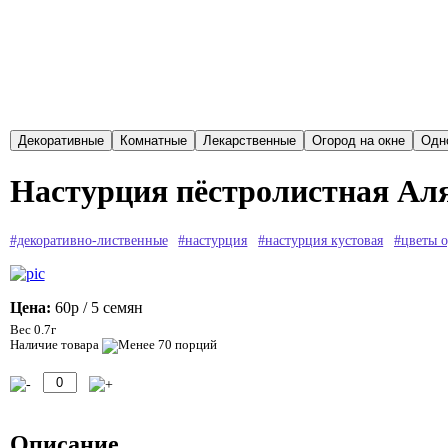
Настурция пёстролистная Аля
#декоративно-лиственные
#настурция
#настурция кустовая
#цветы 
Цена:
60р
/ 5 семян
Вес 0.7г
Наличие товара
Описание