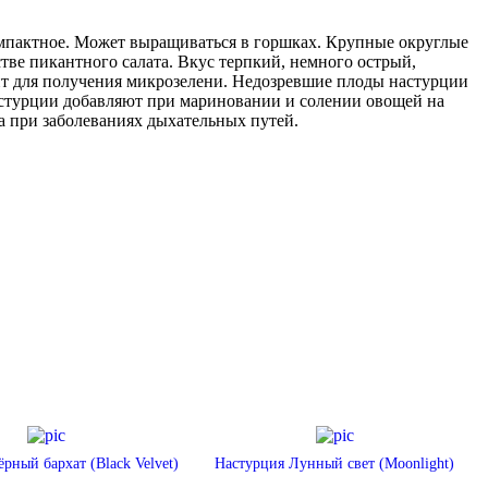
мпактное. Может выращиваться в горшках. Крупные округлые
стве пикантного салата. Вкус терпкий, немного острый,
ит для получения микрозелени. Недозревшие плоды настурции
астурции добавляют при мариновании и солении овощей на
на при заболеваниях дыхательных путей.
рный бархат (Black Velvet)
Настурция Лунный свет (Moonlight)