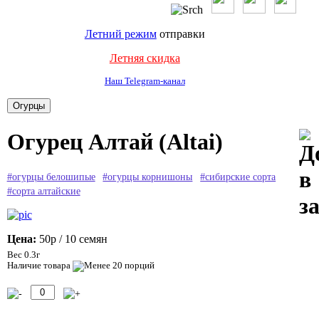
Летний режим
отправки
Летняя скидка
Наш Telegram-канал
Огурец Алтай (Altai)
#огурцы белошипые
#огурцы корнишоны
#сибирские сорта
#сорта алтайские
Цена:
50р
/ 10 семян
Вес 0.3г
Наличие товара