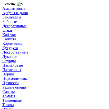
Семена
Амарантовые
Арбузы и дыни
Баклажаны
Бобовые
Декоративные
Злаки
Кабачки
Капуста
Корнеплоды
Кукуруза
Лекарственные
Луковые
Огурцы
Паслёновые
Патиссоны
Перцы
Подсолнечник
Пряности
Редкие овощи
Салаты
Томаты
Тыквенные
Тыквы