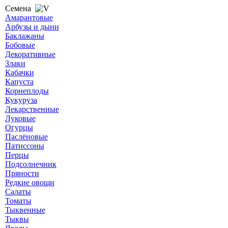
Семена
Амарантовые
Арбузы и дыни
Баклажаны
Бобовые
Декоративные
Злаки
Кабачки
Капуста
Корнеплоды
Кукуруза
Лекарственные
Луковые
Огурцы
Паслёновые
Патиссоны
Перцы
Подсолнечник
Пряности
Редкие овощи
Салаты
Томаты
Тыквенные
Тыквы