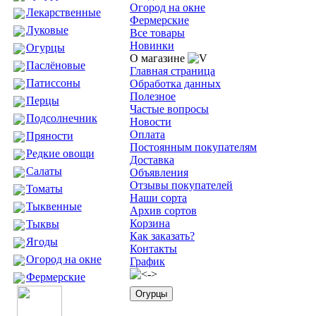
Огород на окне
Лекарственные
Фермерские
Луковые
Все товары
Новинки
Огурцы
О магазине
Паслёновые
Главная страница
Патиссоны
Обработка данных
Полезное
Перцы
Частые вопросы
Подсолнечник
Новости
Оплата
Пряности
Постоянным покупателям
Редкие овощи
Доставка
Салаты
Объявления
Отзывы покупателей
Томаты
Наши сорта
Тыквенные
Архив сортов
Корзина
Тыквы
Как заказать?
Ягоды
Контакты
Огород на окне
График
Фермерские