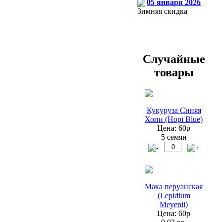
05 января 2026
Зимняя скидка
Случайные
товары
Кукуруза Синяя
Хопи (Hopi Blue)
Цена: 60р
5 семян
Мака перуанская
(Lepidium
Meyenii)
Цена: 60р