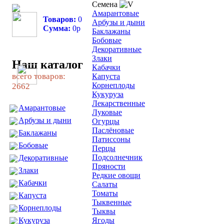
Семена
Амарантовые
Товаров:
0
Арбузы и дыни
Сумма:
0
р
Баклажаны
Бобовые
Декоративные
Злаки
Наш каталог
Кабачки
всего товаров:
Капуста
Корнеплоды
2662
Кукуруза
Лекарственные
Амарантовые
Луковые
Арбузы и дыни
Огурцы
Паслёновые
Баклажаны
Патиссоны
Бобовые
Перцы
Подсолнечник
Декоративные
Пряности
Злаки
Редкие овощи
Кабачки
Салаты
Томаты
Капуста
Тыквенные
Корнеплоды
Тыквы
Кукуруза
Ягоды