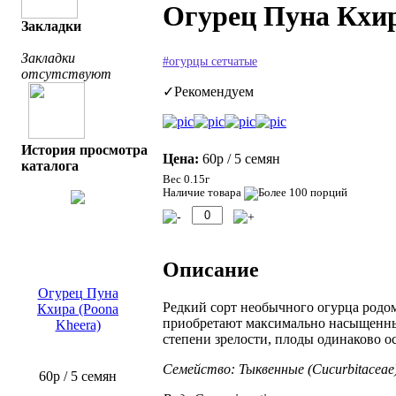
Огурец Пуна Кхир
Закладки
Закладки
#огурцы сетчатые
отсутствуют
✓Рекомендуем
История просмотра
Цена:
60р
/ 5 семян
каталога
Вес 0.15г
Наличие товара
Описание
Огурец Пуна
Редкий сорт необычного огурца родо
Кхира (Poona
приобретают максимально насыщенный
Kheera)
степени зрелости, плоды одинаково 
Семейство: Тыквенные (Cucurbitaceae
60р
/ 5 семян